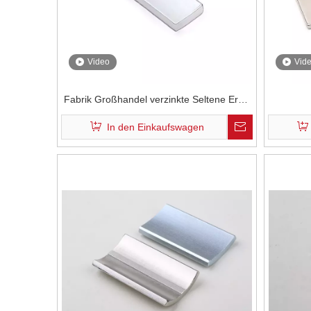
Video
Vid
Fabrik Großhandel verzinkte Seltene Erde
Permanente Magnete N52SH Neodym
Hochtem
In den Einkaufswagen
Magnete für Drohnenmotoren
Rechte