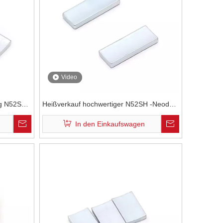
Video
ng N52SH-
Heißverkauf hochwertiger N52SH -Neodym
odym-
-Magnete im Drohnenmotor
In den Einkaufswagen