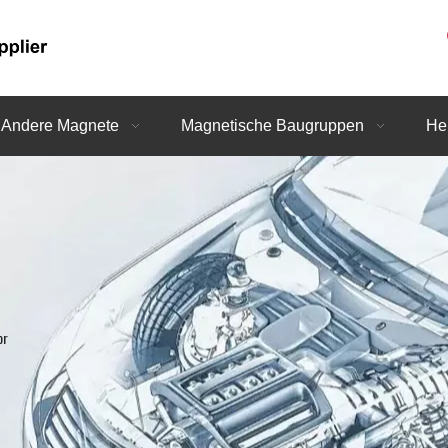
Andere Magnete
Magnetische Baugruppen
He
or