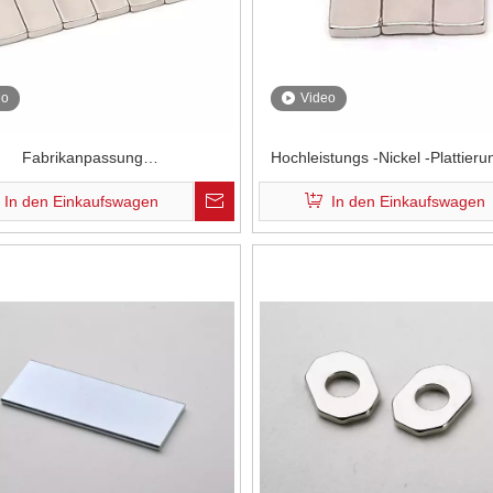
eo
Video
Fabrikanpassung
Hochleistungs -Nickel -Plattier
peraturwiderstand Industrialer
N52H Seltener Erde Ndfeb Mag
In den Einkaufswagen
In den Einkaufswagen
ck N45SH Neodym Magnete im
Drohnenmotor
Drohnenmotor