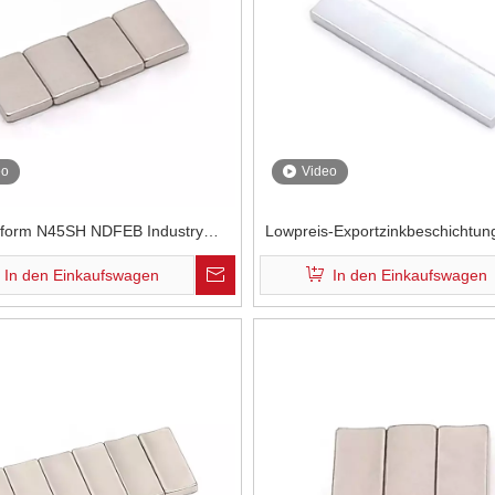
eo
Video
kform N45SH NDFEB Industry
Lowpreis-Exportzinkbeschichtu
t Magnet Ni Plattierung Neodym
Drohnenmotor Seltenerdne
In den Einkaufswagen
In den Einkaufswagen
Magnet im Drohnenmotor
Permanentmagnete