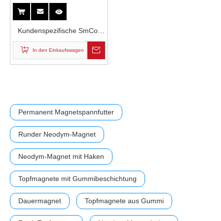
Kundenspezifische SmCo-
Magnete mit
In den Einkaufswagen
Korrosionsschutz
Permanent Magnetspannfutter
Runder Neodym-Magnet
Neodym-Magnet mit Haken
Topfmagnete mit Gummibeschichtung
Dauermagnet
Topfmagnete aus Gummi