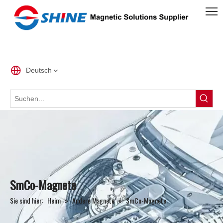
Deutsch
SmCo-Magnete
Sie sind hier:
Heim
»
Andere Magnete
»
SmCo-Magnete