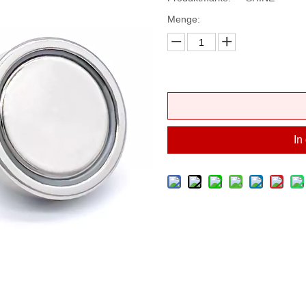
Menge:
In