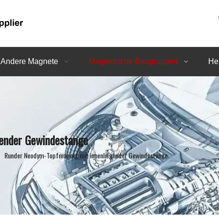
Andere Magnete
Magnetische Baugruppen
He
ender Gewindestange
»
Runder Neodym-Topfmagnet mit innenliegender Gewindestange