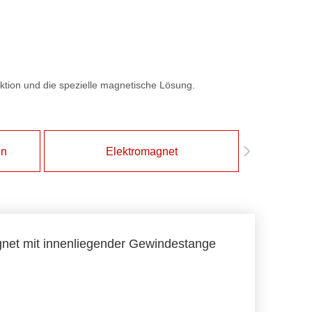
ktion und die spezielle magnetische Lösung.
en
Elektromagnet
Magnet
et mit innenliegender Gewindestange